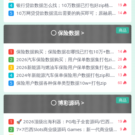
银行贷款数据怎么找；10万数据已打包好zip格式自行下载！
4
19
10万网贷贷款数据流出需要的购买即可；原融易贷后台数据库数据直打包！
5
14
商品
保险数据 >
保险数据购买；保险数据在哪找已打包10万+数据，真实流出！
1
14
2026汽车保险数据购买；用户保单数据集打包zip,亲测真实有效（10万+ ）
2
28
2026新能源与燃油车保险用户保单数据集打包zip,亲测真实有效（10万+ ）
3
22
2024年新能源汽车保单保险用户数据打包zip和.csv 10w+
4
13
保险用户数据各种保单类型数据10w+打包zip
5
60
商品
博彩源码 >
🚀 2026顶级出海利器：PG电子全套源码/巴西市场定制版/运营级
1
19
7×7巴西Slots商业级源码 Games：新一代商业级在线娱乐平台解决方案！
2
9