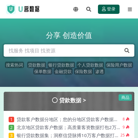
登录
分享 创造价值
搜索热词
贷款数据
银行贷款数据
个人贷款数据
保险用户数据
保单数据
金融贷款
保险数据
渗透
商品
贷款数据 >
贷款客户数据分地区；您的分地区贷款客户数据线索打包csv!
1
8
北京地区贷款客户数据；高质量客资数据打包2万条CSV格式 ！
2
9
银行贷款数据集；洞察信贷脉搏10万客户数据打包zip
3
25