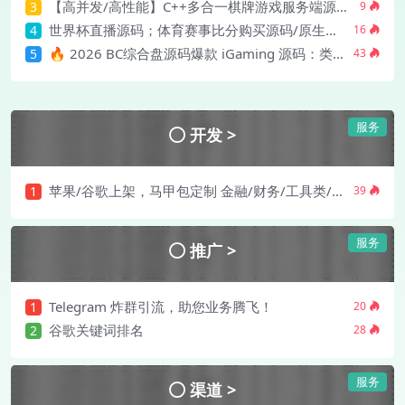
【高并发/高性能】C++多合一棋牌游戏服务端源码：集大成之作，助您快速构建顶级棋牌平台！
3
9
世界杯直播源码；体育赛事比分购买源码/原生双端PC+h5+移动端/运营完整版
4
16
🔥 2026 BC综合盘源码爆款 iGaming 源码：类似Slots游戏Nuxt3+Java17，带 5000+ 游戏，现货秒发！
5
43
服务
开发 >
苹果/谷歌上架，马甲包定制 金融/财务/工具类/类型不限/封装/apk防毒!
1
39
服务
推广 >
Telegram 炸群引流，助您业务腾飞！
1
20
谷歌关键词排名
2
28
服务
渠道 >