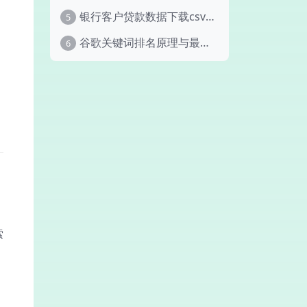
银行客户贷款数据下载csv打包 ：告别“盲目拓客”：2025-2026银行信贷精准获客数据集正式发布！
5
谷歌关键词排名原理与最新SEO实操指南 (2024-2026)
6
索