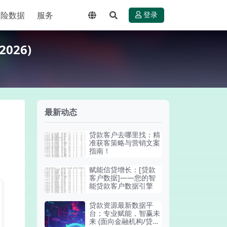
保险数据
服务
登录
026)
最新动态
贷款客户去哪里找：精
准获客策略与营销文案
指南！
赋能信贷增长：[贷款
客户数据]——您的智
能贷款客户数据引擎
贷款资源最新数据平
台；专业赋能，智赢未
来 (面向金融机构/贷款