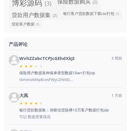
保险数据购买
博彩源码
(2)
(3)
贷款用户数据集
银行客户贷款数据下载csv打包
(1)
(2)
贷款客户数据
(1)
产品评论
WvhZZabcTCPJcGEhdXkJI
3 周前
★
★
★
★
★
保险用户数据各种保单类型数据10w+打包zip
tbmmoMApBcesFWyLDNVD...
大禹
1 月前
★
★
★
★
★
银行贷款数据集；洞察信贷脉搏10万客户数据打包zip
可以 数据质量很高