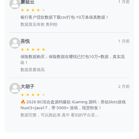
蘑菇云
1 月前
★
★
★
★
★
银行客户贷款数据下载csv打包-10万条保真数据！
数据真实有效 奥利给
吾悦
1 月前
★
★
★
★
★
保险数据购买；保险数据在哪找已打包10万+数据，真实流
出！
数据质量很高
大胡子
2 月前
★
★
★
★
★
🔥 2026 BC综合盘源码爆款 iGaming 源码：类似Slots游戏
Nuxt3+Java17，带 5000+ 游戏，现货秒发！
数据完整，可以跑起来 真牛 看别的平台卖...