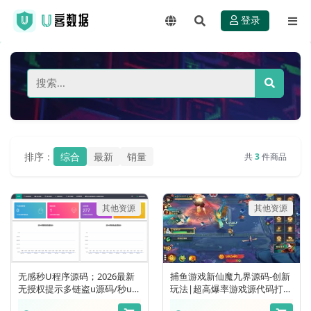
登录
排序：
综合
最新
销量
共
3
件商品
其他资源
其他资源
无感秒U程序源码；2026最新
捕鱼游戏新仙魔九界源码-创新
无授权提示多链盗u源码/秒u源
玩法|超高爆率游戏源代码打包
码！
zip!