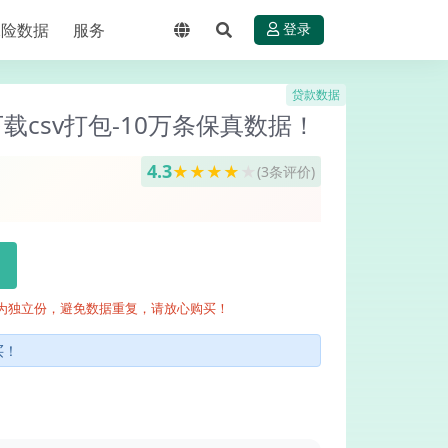
保险数据
服务
登录
贷款数据
csv打包-10万条保真数据！
4.3
★
★
★
★
★
(3条评价)
为独立份，避免数据重复，请放心购买！
买！