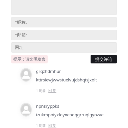
提示：请文明发言
grqzhdmhur
kttrsiewjwwstuelvujdshqtsjxolt
回复
1 周前
npnsryppks
izukmpoiyxloyxeodqgrruqlgynzve
回复
1 周前